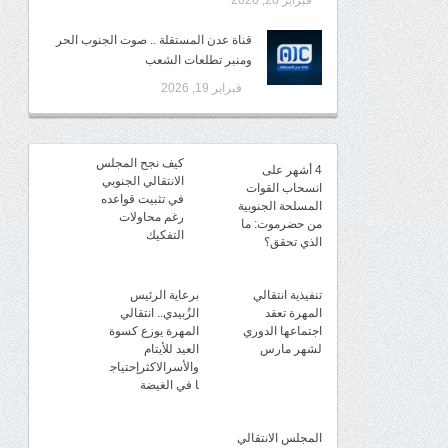
فبراير 20, 2026
قناة عدن المستقلة .. صوت الجنوب الحر
ومنبر تطلعات الشعب
فبراير 19, 2026
كيف نجح المجلس
4 أشهر على
الانتقالي الجنوبي
انسحاب القوات
في تثبيت قواعده
المسلحة الجنوبية
رغم محاولات
من حضرموت: ما
التفكيك
الذي تحقق؟
تنفيذية انتقالي
برعاية الرئيس
المهرة تعقد
الزُبيدي.. انتقالي
اجتماعها الدوري
المهرة يوزع كسوة
لشهر مارس
العيد للأيتام
والأسرالاكثرإحتياج
ا في الغيضة
المجلس الانتقالي