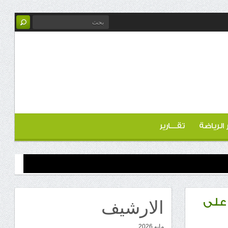
ر الرياضة
تقـــارير
الارشيف
 على
مايو 2026