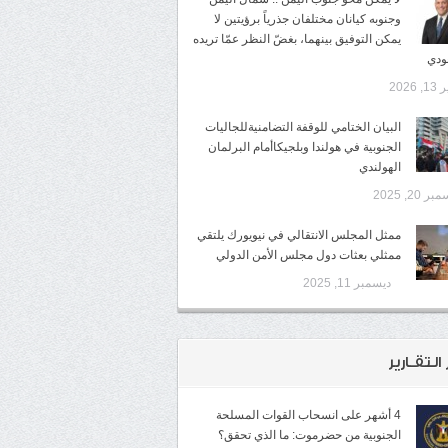
وجنوبه كيانان مختلفان جذرياً برؤيتين لا
يمكن التوفيق بينهما، بغضّ النظر عمّا تريده
ودي
, 2026
البيان الختامي للوقفة التضامنيةللجاليات
الجنوبية في هولندا وبلجيكاأمام البرلمان
الهولندي
ر 20, 2025
ممثل المجلس الانتقالي في نيويورك يلتقي
ممثلي بعثات دول مجلس الأمن الدولي
ديسمبر 11, 2025
 التقـارير
4 أشهر على انسحاب القوات المسلحة
الجنوبية من حضرموت: ما الذي تحقق؟