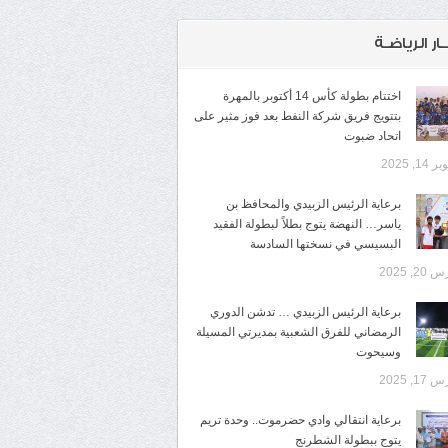
ـار الرياضـة
اختتام بطولة كأس 14 أكتوبر بالمهرة
بتتويج فريق شركة النفط بعد فوز مثير على
اتحاد ضبوت
14, 2025
برعاية الرئيس الزبيدي والمحافظ بن
ياسر… النهضة يتوج بطلاً لبطولة الفقيد
البسيسي في نسختها السادسة
20, 2025
برعاية الرئيس الزبيدي … تدشن الدوري
الرمضاني للفرق الشعبية بمديرتي المسيلة
وسيحوت
17, 2025
برعاية انتقالي وادي حضرموت.. وحدة تريم
يتوج ببطولة الشطرنج