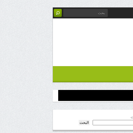
ث
البحث