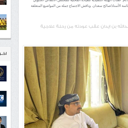
ئاسة الأستاذ/صالح سعدان. وناقش الاجتماع جملة من المواضيع المتعلقة
بدالله بن ايدان عقب عودته من رحلة علاجية
اخـر