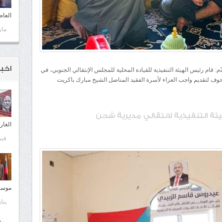
العا
مارس 
اخبـ
شبكة المهرة الأخبارية /حوف/ الأربعاء 28 فبراير 2024م: قام رئيس الهيئة التنفيذية للقيادة المحلية للمجلس الإنتقالي الجنوبي، في
حوف لتقديم واجب العزاء لأسرة الفقيد المناضل الشيخ مبارك باكريت
هيئة التنفيذية لانتقالي مديرية شحن
الغار
فبراير
موسكو
يناير 13