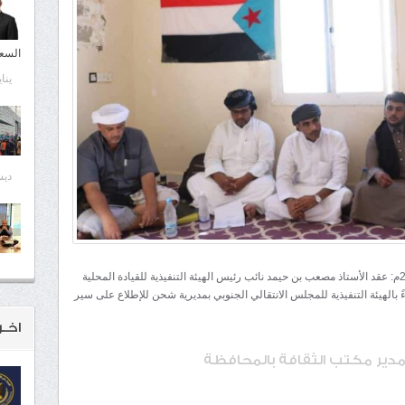
السع
يناير 13
ديسمب
شبكة المهرة الأخبارية /شحن/ الأربعاء 28 فبراير 2024م: عقد الأستاذ مصعب بن حيمد نائب رئيس الهيئة التنفيذية للقيادة المحلية
 بالهيئة التنفيذية للمجلس الانتقالي الجنوبي بمديرية شحن للإطلاع على سير
اخـر
مدير مكتب الثقافة بالمحافظة