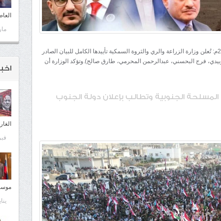
العا
مارس 
شبكة المهرة الإخبارية / عدن/ الثلاثاء 30 ديسمبر 2025م: تُعلن وزارة الزراعة والري والثروة السمكية تأييدها الكامل للبيان الصادر
يدي، فرج البحسني، عبدالرحمن المحرمي، طارق صالح).وتؤكد الوزارة أن
اخبـ
المسلحة الجنوبية وتطالب بإعلان دولة الجنوب
الغار
فبراير
موسكو
يناير 13