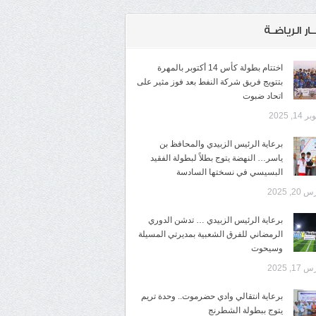
ـار الرياضـة
اختتام بطولة كأس 14 أكتوبر بالمهرة
بتتويج فريق شركة النفط بعد فوز مثير على
اتحاد ضبوت
14, 2025
برعاية الرئيس الزبيدي والمحافظ بن
ياسر… النهضة يتوج بطلاً لبطولة الفقيد
البسيسي في نسختها السادسة
20, 2025
برعاية الرئيس الزبيدي … تدشن الدوري
الرمضاني للفرق الشعبية بمديرتي المسيلة
وسيحوت
17, 2025
برعاية انتقالي وادي حضرموت.. وحدة تريم
يتوج ببطولة الشطرنج