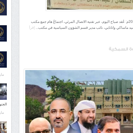
شبكة المهرة الإخبارية /الغيضة/ الثلاثاء 30 ديسمبر 2025م: عُقد صباح اليوم، عبر تقنية الاتصال المرئي، اجتماعٌ هام جمع مكتب
سيد ماساكي واتانابي، نائب مدير قسم الشؤون السياسية في مكتب...
إقرأ
روة السمكية
مارس 
الجن
مارس 