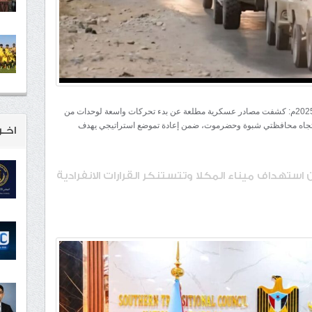
شبكة المهرة الإخبارية /متابعات/ الأربعاء 31 ديسمبر 2025م: كشفت مصادر عسكرية مطلعة عن بدء تحركات واسعة لوحدات من
 باتجاه محافظتي شبوة وحضرموت، ضمن إعادة تموضع استراتيجي يهدف
اخـر
ن استهداف ميناء المكلا وتتستنكر القرارات الانفرادية