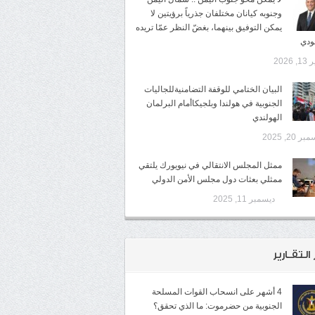
وجنوبه كيانان مختلفان جذرياً برؤيتين لا
يمكن التوفيق بينهما، بغضّ النظر عمّا تريده
ودي
, 2026
البيان الختامي للوقفة التضامنيةللجاليات
الجنوبية في هولندا وبلجيكاأمام البرلمان
الهولندي
ر 20, 2025
ممثل المجلس الانتقالي في نيويورك يلتقي
ممثلي بعثات دول مجلس الأمن الدولي
ديسمبر 11, 2025
 التقـارير
4 أشهر على انسحاب القوات المسلحة
الجنوبية من حضرموت: ما الذي تحقق؟