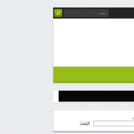
ث
البحث