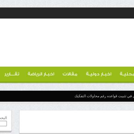
 محليـة
اخبـار دوليـة
مقالات
اخبـار الرياضة
تقـــارير
 في تثبيت قواعده رغم محاولات التفكيك
البح