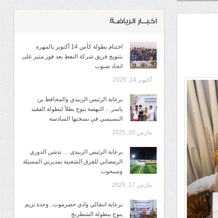
اخبــار الرياضـة
اختتام بطولة كأس 14 أكتوبر بالمهرة
بتتويج فريق شركة النفط بعد فوز مثير على
اتحاد ضبوت
أكتوبر 14, 2025
برعاية الرئيس الزبيدي والمحافظ بن
ياسر… النهضة يتوج بطلاً لبطولة الفقيد
البسيسي في نسختها السادسة
مارس 20, 2025
برعاية الرئيس الزبيدي … تدشن الدوري
الرمضاني للفرق الشعبية بمديرتي المسيلة
وسيحوت
مارس 17, 2025
برعاية انتقالي وادي حضرموت.. وحدة تريم
يتوج ببطولة الشطرنج