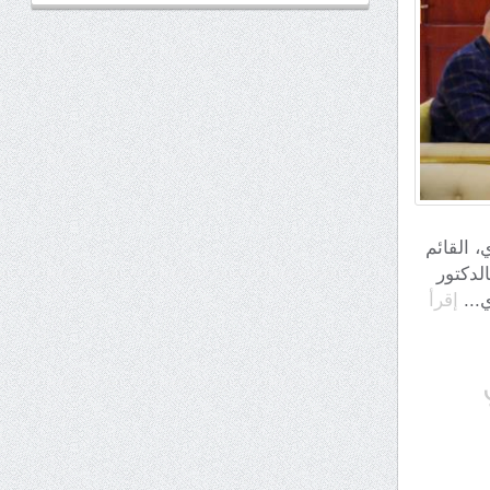
يري، القائم
لدكتور
ي...
إقرأ