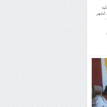
حلية
ي لشهر
»