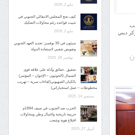
مايو 2, 2026
كيف نجح المجلس الانتقالي الجنوبي في
تثبيت قواعده رغم محاولات التفكيك
كتب
مايو 2, 2026
كز ديني
سيئون في 30 نوفمبر: تجديد العهد الجنوبي
وتفويض شعبي لاستعادة الدولة
ن
نوفمبر 28, 2025
تحقيق ..حقائق وأدلة على علاقة قوى
الشمال (الحوثيون – الإخوان – المؤتمر)
بالكيان الصهيوني(لقاءات سرية – تهريب
مخطوطات – عمل استخباراتي)
سبتمبر 14, 2025
الحرب ضد الجنوب في صيف 1994م
جريمة تاريخية واغتيال وطن ومحاولات
اقتلاع هوية وشعب
أبريل 27, 2025