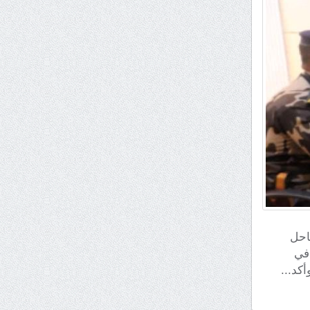
 ساحل
في
كد...