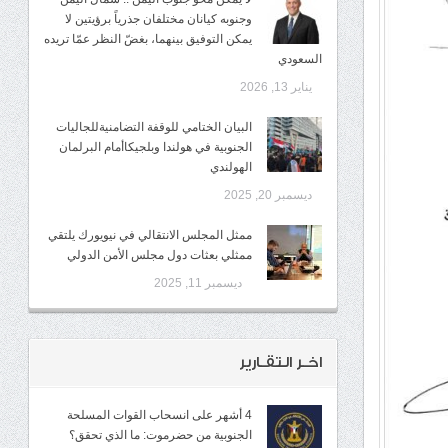
وجنوبه كيانان مختلفان جذرياً برؤيتين لا
يمكن التوفيق بينهما، بغضّ النظر عمّا تريده
السعودي
يناير 13, 2026
البيان الختامي للوقفة التضامنيةللجاليات
الجنوبية في هولندا وبلجيكاأمام البرلمان
الهولندي
ديسمبر 20, 2025
ممثل المجلس الانتقالي في نيويورك يلتقي
ممثلي بعثات دول مجلس الأمن الدولي
ديسمبر 11, 2025
اخـر التقـارير
4 أشهر على انسحاب القوات المسلحة
الجنوبية من حضرموت: ما الذي تحقق؟