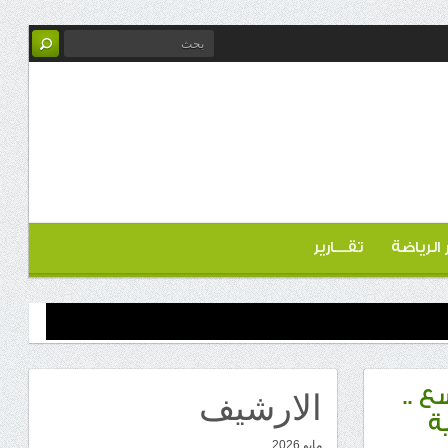
ر الرياضة
تقـــارير
الارشيف
ع ..
ة
مايو 2026