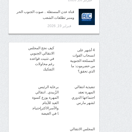
فبراير 20, 2026
قناة عدن المستقلة .. صوت الجنوب الحر
ومنبر تطلعات الشعب
فبراير 19, 2026
كيف نجح المجلس
4 أشهر على
الانتقالي الجنوبي
انسحاب القوات
في تثبيت قواعده
المسلحة الجنوبية
رغم محاولات
من حضرموت: ما
التفكيك
الذي تحقق؟
تنفيذية انتقالي
برعاية الرئيس
المهرة تعقد
الزُبيدي.. انتقالي
اجتماعها الدوري
المهرة يوزع كسوة
لشهر مارس
العيد للأيتام
والأسرالاكثرإحتياج
ا في الغيضة
المجلس الانتقالي