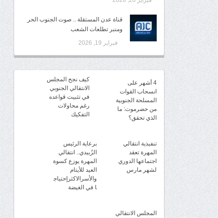
فبراير 20, 2026
قناة عدن المستقلة .. صوت الجنوب الحر
ومنبر تطلعات الشعب
فبراير 19, 2026
كيف نجح المجلس
4 أشهر على
الانتقالي الجنوبي
انسحاب القوات
في تثبيت قواعده
المسلحة الجنوبية
رغم محاولات
من حضرموت: ما
التفكيك
الذي تحقق؟
تنفيذية انتقالي
برعاية الرئيس
المهرة تعقد
الزُبيدي.. انتقالي
اجتماعها الدوري
المهرة يوزع كسوة
لشهر مارس
العيد للأيتام
والأسرالاكثرإحتياج
ا في الغيضة
المجلس الانتقالي