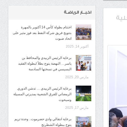
اخبــار الرياضـة
لية
اختتام بطولة كأس 14 أكتوبر بالمهرة
بتتويج فريق شركة النفط بعد فوز مثير على
اتحاد ضبوت
أكتوبر 14, 2025
برعاية الرئيس الزبيدي والمحافظ بن
ياسر… النهضة يتوج بطلاً لبطولة الفقيد
البسيسي في نسختها السادسة
مارس 20, 2025
برعاية الرئيس الزبيدي … تدشن الدوري
الرمضاني للفرق الشعبية بمديرتي المسيلة
وسيحوت
مارس 17, 2025
برعاية انتقالي وادي حضرموت.. وحدة تريم
يتوج ببطولة الشطرنج