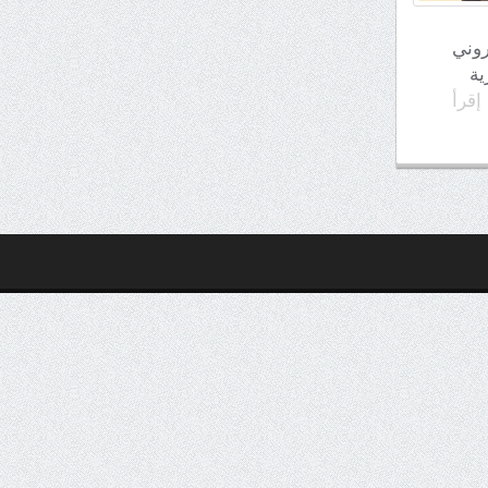
روني
رية
إقرأ