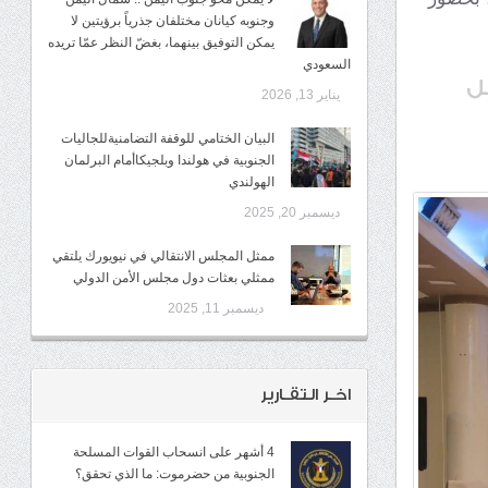
وجنوبه كيانان مختلفان جذرياً برؤيتين لا
يمكن التوفيق بينهما، بغضّ النظر عمّا تريده
السعودي
ل
يناير 13, 2026
البيان الختامي للوقفة التضامنيةللجاليات
الجنوبية في هولندا وبلجيكاأمام البرلمان
الهولندي
ديسمبر 20, 2025
ممثل المجلس الانتقالي في نيويورك يلتقي
ممثلي بعثات دول مجلس الأمن الدولي
ديسمبر 11, 2025
اخـر التقـارير
4 أشهر على انسحاب القوات المسلحة
الجنوبية من حضرموت: ما الذي تحقق؟