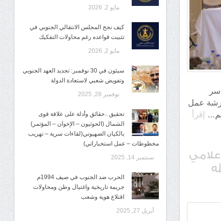
مايو 2, 2026
كيف نجح المجلس الانتقالي الجنوبي في
تثبيت قواعده رغم محاولات التفكيك
مايو 2, 2026
سيئون في 30 نوفمبر: تجديد العهد الجنوبي
وتفويض شعبي لاستعادة الدولة
ياسر
نوفمبر 28, 2025
ورشة عمل
م...
إقرأ
تحقيق ..حقائق وأدلة على علاقة قوى
الشمال (الحوثيون – الإخوان – المؤتمر)
بالكيان الصهيوني(لقاءات سرية – تهريب
مخطوطات – عمل استخباراتي)
إعلامي
سبتمبر 14, 2025
ه
الحرب ضد الجنوب في صيف 1994م
جريمة تاريخية واغتيال وطن ومحاولات
اقتلاع هوية وشعب
أبريل 27, 2025