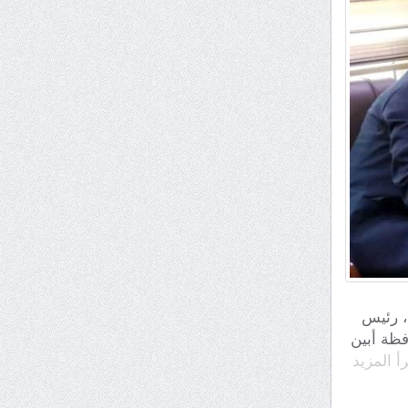
يري، رئيس
فظة أبين
رأ المزيد