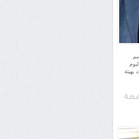
اسم
ليوم
 بهيئة
افظة