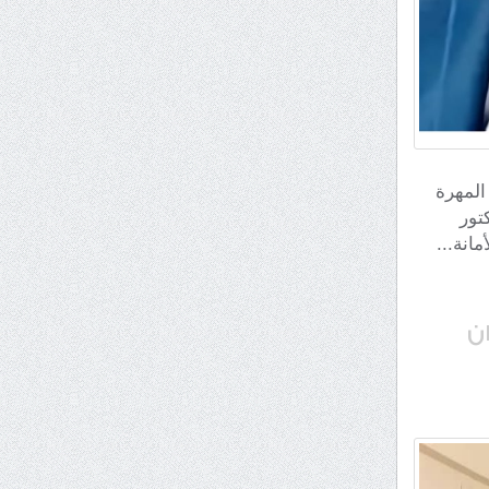
كة المهرة
تور
انة...
ان