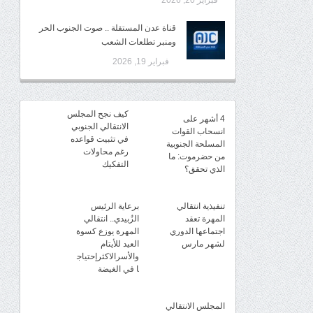
فبراير 20, 2026
قناة عدن المستقلة .. صوت الجنوب الحر
ومنبر تطلعات الشعب
فبراير 19, 2026
كيف نجح المجلس
4 أشهر على
الانتقالي الجنوبي
انسحاب القوات
في تثبيت قواعده
المسلحة الجنوبية
رغم محاولات
من حضرموت: ما
التفكيك
الذي تحقق؟
تنفيذية انتقالي
برعاية الرئيس
المهرة تعقد
الزُبيدي.. انتقالي
اجتماعها الدوري
المهرة يوزع كسوة
لشهر مارس
العيد للأيتام
والأسرالاكثرإحتياج
ا في الغيضة
المجلس الانتقالي