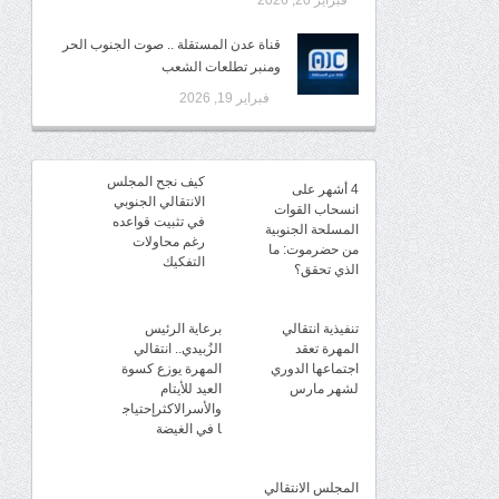
فبراير 20, 2026
قناة عدن المستقلة .. صوت الجنوب الحر
ومنبر تطلعات الشعب
فبراير 19, 2026
كيف نجح المجلس
4 أشهر على
الانتقالي الجنوبي
انسحاب القوات
في تثبيت قواعده
المسلحة الجنوبية
رغم محاولات
من حضرموت: ما
التفكيك
الذي تحقق؟
تنفيذية انتقالي
برعاية الرئيس
المهرة تعقد
الزُبيدي.. انتقالي
اجتماعها الدوري
المهرة يوزع كسوة
لشهر مارس
العيد للأيتام
والأسرالاكثرإحتياج
ا في الغيضة
المجلس الانتقالي