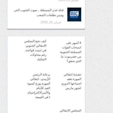
فبراير 20, 2026
قناة عدن المستقلة .. صوت الجنوب الحر
ومنبر تطلعات الشعب
فبراير 19, 2026
كيف نجح المجلس
4 أشهر على
الانتقالي الجنوبي
انسحاب القوات
في تثبيت قواعده
المسلحة الجنوبية
رغم محاولات
من حضرموت: ما
التفكيك
الذي تحقق؟
تنفيذية انتقالي
برعاية الرئيس
المهرة تعقد
الزُبيدي.. انتقالي
اجتماعها الدوري
المهرة يوزع كسوة
لشهر مارس
العيد للأيتام
والأسرالاكثرإحتياج
ا في الغيضة
المجلس الانتقالي