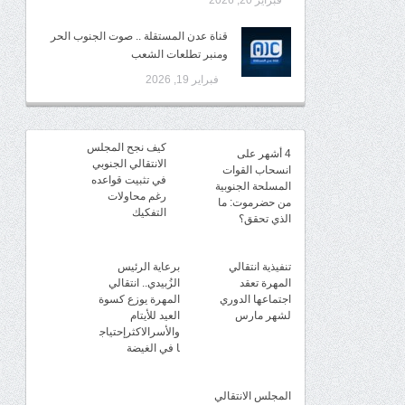
فبراير 20, 2026
قناة عدن المستقلة .. صوت الجنوب الحر
ومنبر تطلعات الشعب
فبراير 19, 2026
كيف نجح المجلس
4 أشهر على
الانتقالي الجنوبي
انسحاب القوات
في تثبيت قواعده
المسلحة الجنوبية
رغم محاولات
من حضرموت: ما
التفكيك
الذي تحقق؟
تنفيذية انتقالي
برعاية الرئيس
المهرة تعقد
الزُبيدي.. انتقالي
اجتماعها الدوري
المهرة يوزع كسوة
لشهر مارس
العيد للأيتام
والأسرالاكثرإحتياج
ا في الغيضة
المجلس الانتقالي