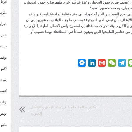
أبريل 025
 : “محمد صالح حمود الحجيلي وعدة عناصر أخرى منهم صالح حمود الحجيلي،
لحجيلي، ومحمد حسين السيد”.
مارس 25
 بعدم المساس بالدار أو تحويله إلى مقر منظمة أو استخدامه لغير ما تم
الأوقاف، بأن تبقى العين الموقوفة بحسب ما وهبه الواقف.. مشيرين إلى أن
فبراير 5
رآن الكريم. وقد تحولت محافظة إب لمسرح واسع لأعمال المليشيا الإجرامية
 من عناصر المليشيا الذين يعيثون فساداً في المحافظة دونما حسيب أو
يناير 2025
ديسمبر 
نوفمبر 4
Messenger
LinkedIn
Gmail
WeChat
Telegram
Message
P
أكتوبر 4
سبتمبر 
أغسطس
يوليو 024
الدكتور صالح الحاج يلتقي هيئة الوفاق والتواصل
الجنوبية
يونيو 2024
مايو 2024