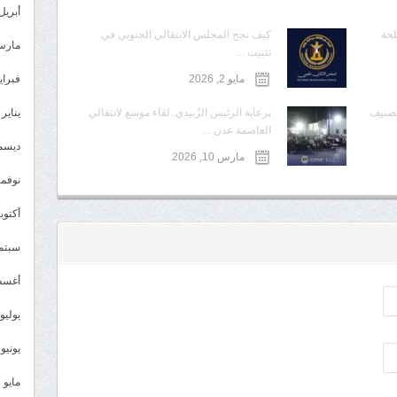
أبريل 024
لحة
كيف نجح المجلس الانتقالي الجنوبي في
مارس 24
تثبيت ...
مايو 2, 2026
فبراير 4
تصنيف
برعاية الرئيس الزُبيدي..لقاء موسع لانتقالي
يناير 2024
العاصمة عدن ...
ديسمبر 
مارس 10, 2026
نوفمبر 3
أكتوبر 3
سبتمبر 
أغسطس
يوليو 023
يونيو 2023
مايو 2023