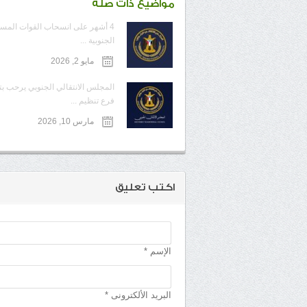
مواضيع ذات صلة
4 أشهر على انسحاب القوات المس
الجنوبية ...
مايو 2, 2026
المجلس الانتقالي الجنوبي يرحب ب
فرع تنظيم ...
مارس 10, 2026
اكتب تعليق
الإسم *
البريد الألكترونى *