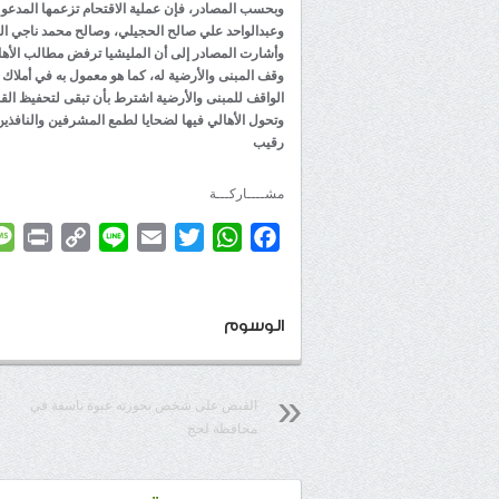
وبحسب المصادر، فإن عملية الاقتحام تزعمها المدعو
وعبدالواحد علي صالح الحجيلي، وصالح محمد ناجي ا
وأشارت المصادر إلى أن المليشيا ترفض مطالب الأهالي
وقف المبنى والأرضية له، كما هو معمول به في أملاك 
الواقف للمبنى والأرضية اشترط بأن تبقى لتحفيظ الق
وتحول الأهالي فيها لضحايا لطمع المشرفين والنافذين
رقيب
مشــــاركـــة
rint
Copy
Line
Email
Twitter
WhatsApp
Facebook
Link
الوسوم
القبض على شخص بحوزته عبوة ناسفة في
محافظة لحج