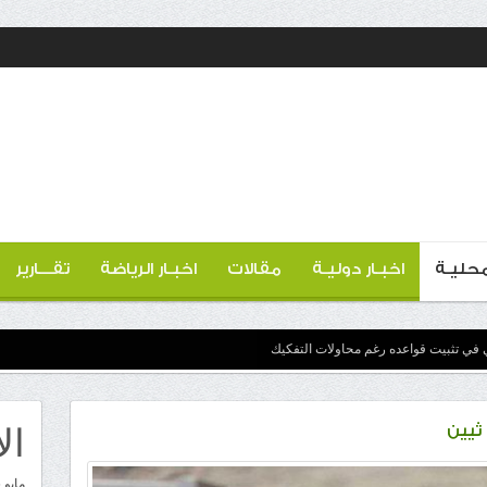
 محليـة
اخبـار دوليـة
مقالات
اخبـار الرياضة
تقـــارير
 في تثبيت قواعده رغم محاولات التفكيك
ال
ثيين
مايو 2026