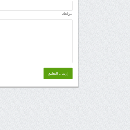
موقعك
إرسال التعليق