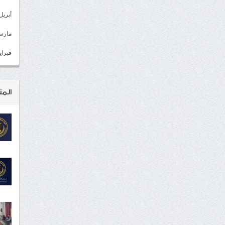
أبريل 022
مارس 22
فبراير 2
المن