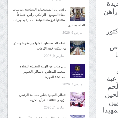
يدة
راهن
ناقش إبرز المستجدات السياسية وترتيبات
اللقاء الموسع .. الزامكي يرأس اجتماعاً
استثنائياً لرؤساء القيادة المحلية بمديريات
العاصمة عدن
كتور
مارس 9, 2026
اص
الأمانة العامة تعاود عملها من مقرها وتحذر
من تمكين قوى الإرهاب
مارس 9, 2026
بيان صادر عن الهيئة التنفيذية للقيادة
المحلية للمجلس الانتقالي الجنوبي
عية
بمحافظة المهرة
لحم
مارس 7, 2026
لحين
انتقالي المهرة يدشّن مسابقة الرئيس
يين
الزُبيدي الثالثة للقرآن الكريم
كل هذا تمهيدا
مارس 7, 2026