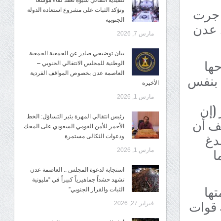
تنفيذية انتقالي شبوة تعقد لقاءً موسعًا
 جرت
وتؤكد الثبات على مشروع استعادة الدولة
الجنوبية
تهت بسقوط عدن
مارس 7, 2026
بيان توضيحي صادر عن الجمعية الجمعية
ها
الوطنية للمجلس الانتقالي الجنوبي –
العاصمة عدن بخصوص المواقف الفردية
م بنفس
الأخيرة
مارس 1, 2026
(إن
رئيس انتقالي المهرة يثير التساؤل: الخط
شف أن
الأحمر للأمن القومي السعودي على المحك
دغ
ودعوات الثكالى مستمرة
ا
مارس 1, 2026
استجابة لدعوة المجلس .. العاصمة عدن
تشهد حشداً جماهيرياً كبيراً في “مليونية
تها
الثبات والقرار الجنوبي”
 قوات
فبراير 27, 2026