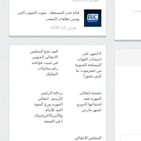
فبراير 20, 2026
زم ...
قناة عدن المستقلة .. صوت الجنوب الحر
ومنبر تطلعات الشعب
فبراير 19, 2026
كيف نجح المجلس
4 أشهر على
الانتقالي الجنوبي
انسحاب القوات
في تثبيت قواعده
المسلحة الجنوبية
رغم محاولات
من حضرموت: ما
التفكيك
الذي تحقق؟
تنفيذية انتقالي
برعاية الرئيس
المهرة تعقد
الزُبيدي.. انتقالي
اجتماعها الدوري
المهرة يوزع كسوة
لشهر مارس
العيد للأيتام
والأسرالاكثرإحتياج
ا في الغيضة
المجلس الانتقالي