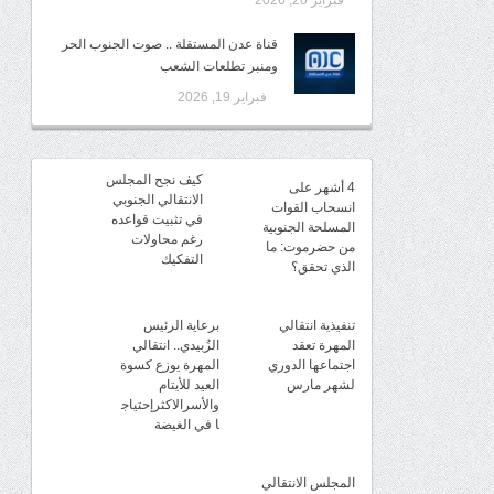
فبراير 20, 2026
قناة عدن المستقلة .. صوت الجنوب الحر
ومنبر تطلعات الشعب
فبراير 19, 2026
كيف نجح المجلس
4 أشهر على
الانتقالي الجنوبي
انسحاب القوات
في تثبيت قواعده
المسلحة الجنوبية
رغم محاولات
من حضرموت: ما
التفكيك
الذي تحقق؟
تنفيذية انتقالي
برعاية الرئيس
المهرة تعقد
الزُبيدي.. انتقالي
اجتماعها الدوري
المهرة يوزع كسوة
لشهر مارس
العيد للأيتام
والأسرالاكثرإحتياج
ا في الغيضة
المجلس الانتقالي