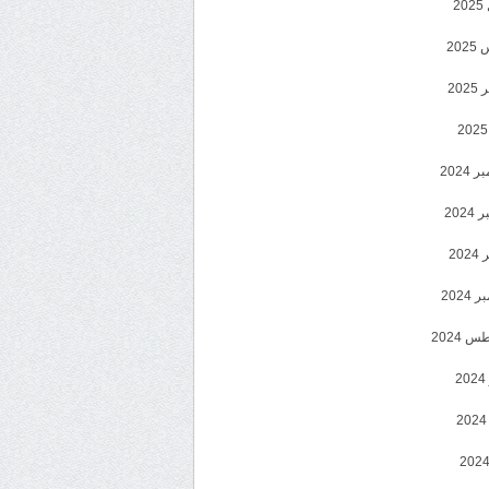
2
20
202
2024
202
202
2024
 2024
2