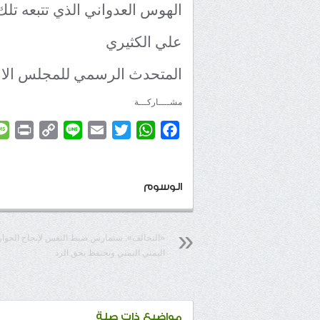
الهوس العدواني الذي تتبعه تلك 
علي الكثيري
المتحدث الرسمي للمجلس الانت
مشــــاركـــة
rint
Copy
Line
Email
Twitter
WhatsApp
Facebook
Link
الوسوم
«التحالف»: سنمارس ضبط النفس لإنجاح الحوار
اليمني اليمني ونحتفظ بحق الرد
مواضيع ذات صلة