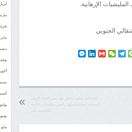
المليشيات الإرهابية.
أبريل 024
مارس 24
فبراير 4
قالي الجنوبي
يناير 2024
ديسمبر 
Messenger
LinkedIn
Gmail
WeChat
Telegram
Message
P
نوفمبر 3
أكتوبر 3
سبتمبر 
أغسطس
المحافظ لملس يناقش مع رئيس الاتحاد الدولي
للسباحة انشاء مشروع رياضي بمواصفات عالمية
يوليو 023
بالعاصمة عدن
يونيو 2023
مايو 2023