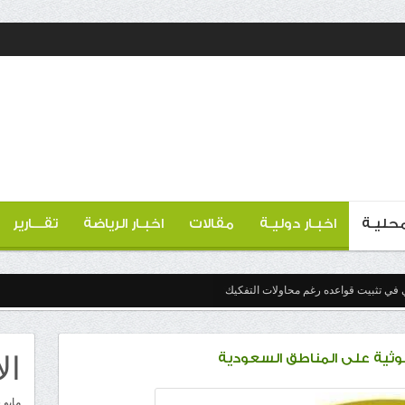
 محليـة
اخبـار دوليـة
مقالات
اخبـار الرياضة
تقـــارير
 في تثبيت قواعده رغم محاولات التفكيك
ال
وثية على المناطق السعودية
مايو 2026