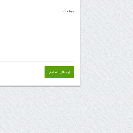
موقعك
إرسال التعليق