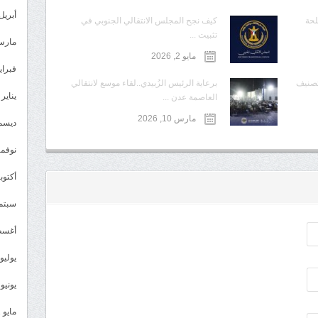
أبريل 023
لحة
كيف نجح المجلس الانتقالي الجنوبي في
تثبيت ...
مارس 23
مايو 2, 2026
فبراير 3
تصنيف
برعاية الرئيس الزُبيدي..لقاء موسع لانتقالي
يناير 2023
العاصمة عدن ...
مارس 10, 2026
ديسمبر 
نوفمبر 2
أكتوبر 2
سبتمبر 
أغسطس
يوليو 022
يونيو 2022
مايو 2022