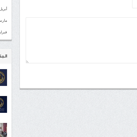
أبريل 022
مارس 22
فبراير 2
المن