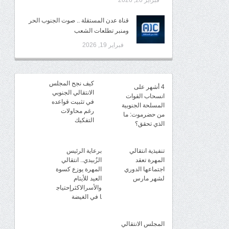
فبراير 20, 2026
قناة عدن المستقلة .. صوت الجنوب الحر
ومنبر تطلعات الشعب
فبراير 19, 2026
كيف نجح المجلس
4 أشهر على
الانتقالي الجنوبي
انسحاب القوات
في تثبيت قواعده
المسلحة الجنوبية
رغم محاولات
من حضرموت: ما
التفكيك
الذي تحقق؟
تنفيذية انتقالي
برعاية الرئيس
المهرة تعقد
الزُبيدي.. انتقالي
اجتماعها الدوري
المهرة يوزع كسوة
لشهر مارس
العيد للأيتام
والأسرالاكثرإحتياج
ا في الغيضة
المجلس الانتقالي