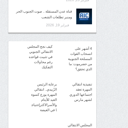
فبراير 20, 2026
قناة عدن المستقلة .. صوت الجنوب الحر
ومنبر تطلعات الشعب
فبراير 19, 2026
كيف نجح المجلس
4 أشهر على
الانتقالي الجنوبي
انسحاب القوات
في تثبيت قواعده
المسلحة الجنوبية
رغم محاولات
من حضرموت: ما
التفكيك
الذي تحقق؟
تنفيذية انتقالي
برعاية الرئيس
المهرة تعقد
الزُبيدي.. انتقالي
اجتماعها الدوري
المهرة يوزع كسوة
لشهر مارس
العيد للأيتام
والأسرالاكثرإحتياج
ا في الغيضة
المجلس الانتقالي