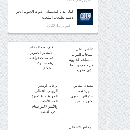
فبراير 20, 2026
قناة عدن المستقلة .. صوت الجنوب الحر
ومنبر تطلعات الشعب
فبراير 19, 2026
كيف نجح المجلس
4 أشهر على
الانتقالي الجنوبي
انسحاب القوات
في تثبيت قواعده
المسلحة الجنوبية
رغم محاولات
من حضرموت: ما
التفكيك
الذي تحقق؟
تنفيذية انتقالي
برعاية الرئيس
المهرة تعقد
الزُبيدي.. انتقالي
اجتماعها الدوري
المهرة يوزع كسوة
لشهر مارس
العيد للأيتام
والأسرالاكثرإحتياج
ا في الغيضة
المجلس الانتقالي