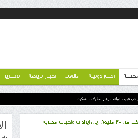
 محليـة
اخبـار دوليـة
مقالات
اخبـار الرياضة
تقـــارير
 في تثبيت قواعده رغم محاولات التفكيك
ال
خلال النصف الأول من العام الجاري.. أكثر من 300 مليون ريال إيرادات واجبات مديرية
مايو 2026