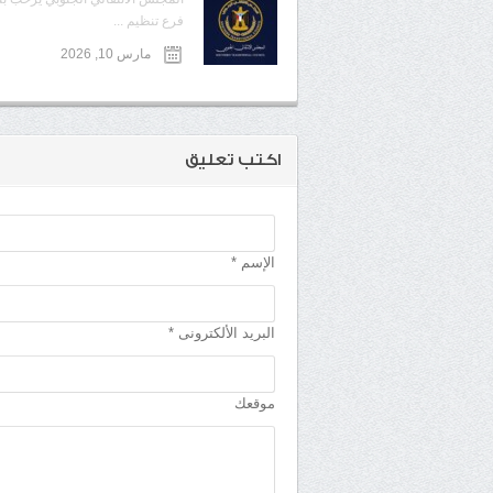
فرع تنظيم ...
مارس 10, 2026
اكتب تعليق
الإسم *
البريد الألكترونى *
موقعك