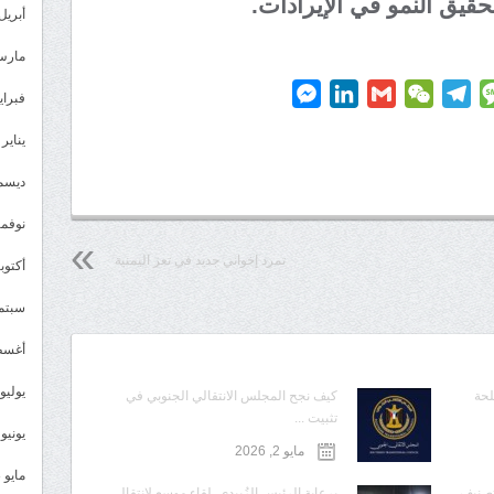
قيق النمو في الإيرادات.
أبريل 024
مارس 24
Messenger
LinkedIn
Gmail
WeChat
Telegram
Message
P
فبراير 4
يناير 2024
ديسمبر 
نوفمبر 3
تمرد إخواني جديد في تعز اليمنية
أكتوبر 3
سبتمبر 
أغسطس
يوليو 023
لحة
كيف نجح المجلس الانتقالي الجنوبي في
تثبيت ...
يونيو 2023
مايو 2, 2026
مايو 2023
تصنيف
برعاية الرئيس الزُبيدي..لقاء موسع لانتقالي