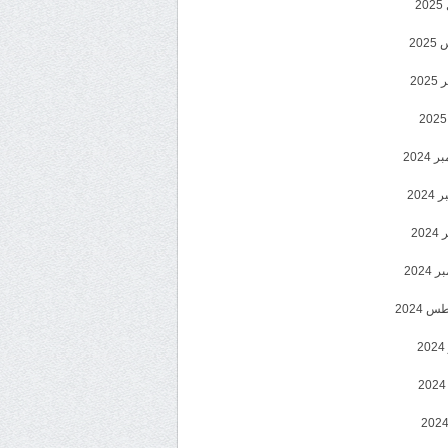
2
20
202
2024
202
202
2024
 2024
2