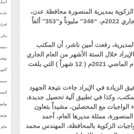
أبريل 025
الزكوية بمديرية المنصورة محافظة عدن،
مارس 25
خلال النصف الأول من العام الجاري 2022م، “346” مليوناً و”353″ ألفاً
فبراير 5
يناير 2025
لمديرية، رفعت أمين ناشر، أن المكتب
ديسمبر 
لإيراد خلال الستة الأشهر من العام الجاري
نوفمبر 4
مقابل عن إجمالي إيرادات العام الماضي 2021م ( 12 شهراً ) التي بلغت
أكتوبر 4
سبتمبر 
ق الزيادة في الإيراد جاءت نتيجة الجهود
أغسطس
لمكتب، وكذا في تطبيق آلية تحصيل جديدة،
يوليو 024
ء الواجبات مع المحصلين، مشيداً بتعاون
المنصورة، ممثلة مديرها العام، أحمد
يونيو 2024
واجبات الزكوية بالمحافظة، المهندس محمد
مايو 2024