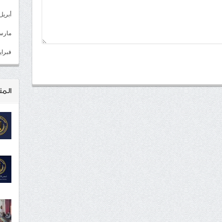
أبريل 022
مارس 22
فبراير 2
المن