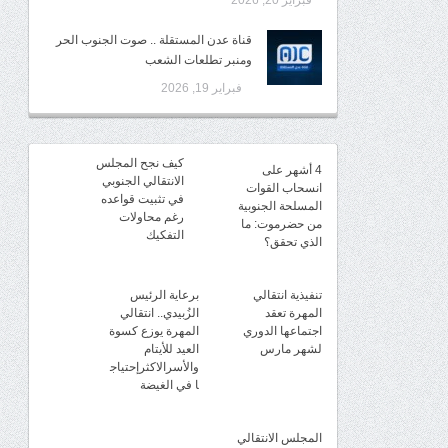
فبراير 20, 2026
قناة عدن المستقلة .. صوت الجنوب الحر
ومنبر تطلعات الشعب
فبراير 19, 2026
كيف نجح المجلس
4 أشهر على
الانتقالي الجنوبي
انسحاب القوات
في تثبيت قواعده
المسلحة الجنوبية
رغم محاولات
من حضرموت: ما
التفكيك
الذي تحقق؟
تنفيذية انتقالي
برعاية الرئيس
المهرة تعقد
الزُبيدي.. انتقالي
اجتماعها الدوري
المهرة يوزع كسوة
لشهر مارس
العيد للأيتام
والأسرالاكثرإحتياج
ا في الغيضة
المجلس الانتقالي