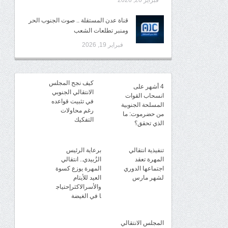
فبراير 20, 2026
قناة عدن المستقلة .. صوت الجنوب الحر
ومنبر تطلعات الشعب
فبراير 19, 2026
كيف نجح المجلس
4 أشهر على
الانتقالي الجنوبي
انسحاب القوات
في تثبيت قواعده
المسلحة الجنوبية
رغم محاولات
من حضرموت: ما
التفكيك
الذي تحقق؟
تنفيذية انتقالي
برعاية الرئيس
المهرة تعقد
الزُبيدي.. انتقالي
اجتماعها الدوري
المهرة يوزع كسوة
لشهر مارس
العيد للأيتام
والأسرالاكثرإحتياج
ا في الغيضة
المجلس الانتقالي