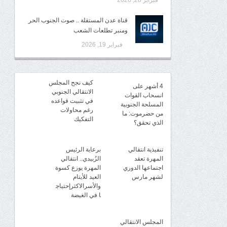
فبراير 20, 2026
قناة عدن المستقلة .. صوت الجنوب الحر
ومنبر تطلعات الشعب
فبراير 19, 2026
كيف نجح المجلس
4 أشهر على
الانتقالي الجنوبي
انسحاب القوات
في تثبيت قواعده
المسلحة الجنوبية
رغم محاولات
من حضرموت: ما
التفكيك
الذي تحقق؟
تنفيذية انتقالي
برعاية الرئيس
المهرة تعقد
الزُبيدي.. انتقالي
اجتماعها الدوري
المهرة يوزع كسوة
لشهر مارس
العيد للأيتام
والأسرالاكثرإحتياج
ا في الغيضة
المجلس الانتقالي