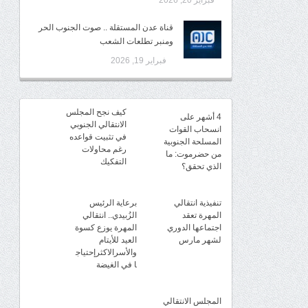
فبراير 20, 2026
قناة عدن المستقلة .. صوت الجنوب الحر
ومنبر تطلعات الشعب
فبراير 19, 2026
كيف نجح المجلس
4 أشهر على
الانتقالي الجنوبي
انسحاب القوات
في تثبيت قواعده
المسلحة الجنوبية
رغم محاولات
من حضرموت: ما
التفكيك
الذي تحقق؟
تنفيذية انتقالي
برعاية الرئيس
المهرة تعقد
الزُبيدي.. انتقالي
اجتماعها الدوري
المهرة يوزع كسوة
لشهر مارس
العيد للأيتام
والأسرالاكثرإحتياج
ا في الغيضة
المجلس الانتقالي