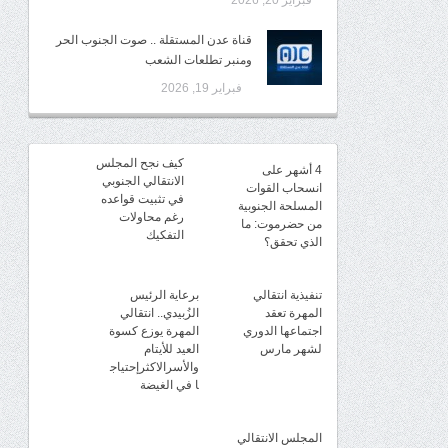
فبراير 20, 2026
قناة عدن المستقلة .. صوت الجنوب الحر
ومنبر تطلعات الشعب
فبراير 19, 2026
كيف نجح المجلس
4 أشهر على
الانتقالي الجنوبي
انسحاب القوات
في تثبيت قواعده
المسلحة الجنوبية
رغم محاولات
من حضرموت: ما
التفكيك
الذي تحقق؟
تنفيذية انتقالي
برعاية الرئيس
المهرة تعقد
الزُبيدي.. انتقالي
اجتماعها الدوري
المهرة يوزع كسوة
لشهر مارس
العيد للأيتام
والأسرالاكثرإحتياج
ا في الغيضة
المجلس الانتقالي