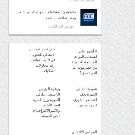
فبراير 20, 2026
قناة عدن المستقلة .. صوت الجنوب الحر
ومنبر تطلعات الشعب
فبراير 19, 2026
كيف نجح المجلس
4 أشهر على
الانتقالي الجنوبي
انسحاب القوات
في تثبيت قواعده
المسلحة الجنوبية
رغم محاولات
من حضرموت: ما
التفكيك
الذي تحقق؟
تنفيذية انتقالي
برعاية الرئيس
المهرة تعقد
الزُبيدي.. انتقالي
اجتماعها الدوري
المهرة يوزع كسوة
لشهر مارس
العيد للأيتام
والأسرالاكثرإحتياج
ا في الغيضة
المجلس الانتقالي