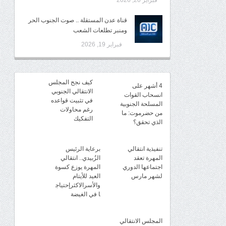
فبراير 20, 2026
قناة عدن المستقلة .. صوت الجنوب الحر
ومنبر تطلعات الشعب
فبراير 19, 2026
كيف نجح المجلس
4 أشهر على
الانتقالي الجنوبي
انسحاب القوات
في تثبيت قواعده
المسلحة الجنوبية
رغم محاولات
من حضرموت: ما
التفكيك
الذي تحقق؟
تنفيذية انتقالي
برعاية الرئيس
المهرة تعقد
الزُبيدي.. انتقالي
اجتماعها الدوري
المهرة يوزع كسوة
لشهر مارس
العيد للأيتام
والأسرالاكثرإحتياج
ا في الغيضة
المجلس الانتقالي