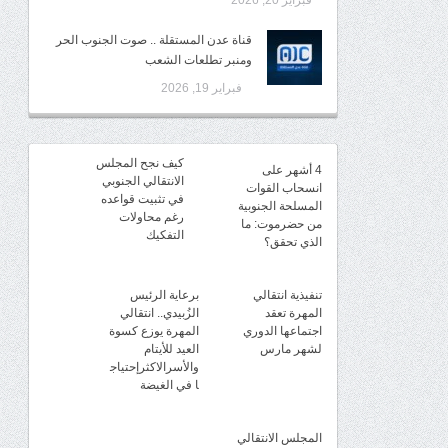
فبراير 20, 2026
قناة عدن المستقلة .. صوت الجنوب الحر
ومنبر تطلعات الشعب
فبراير 19, 2026
كيف نجح المجلس
4 أشهر على
الانتقالي الجنوبي
انسحاب القوات
في تثبيت قواعده
المسلحة الجنوبية
رغم محاولات
من حضرموت: ما
التفكيك
الذي تحقق؟
تنفيذية انتقالي
برعاية الرئيس
المهرة تعقد
الزُبيدي.. انتقالي
اجتماعها الدوري
المهرة يوزع كسوة
لشهر مارس
العيد للأيتام
والأسرالاكثرإحتياج
ا في الغيضة
المجلس الانتقالي