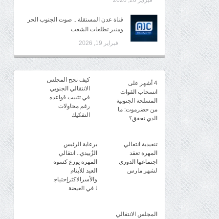
فبراير 20, 2026
قناة عدن المستقلة .. صوت الجنوب الحر
ومنبر تطلعات الشعب
فبراير 19, 2026
كيف نجح المجلس
4 أشهر على
الانتقالي الجنوبي
انسحاب القوات
في تثبيت قواعده
المسلحة الجنوبية
رغم محاولات
من حضرموت: ما
التفكيك
الذي تحقق؟
تنفيذية انتقالي
برعاية الرئيس
المهرة تعقد
الزُبيدي.. انتقالي
اجتماعها الدوري
المهرة يوزع كسوة
لشهر مارس
العيد للأيتام
والأسرالاكثرإحتياج
ا في الغيضة
المجلس الانتقالي