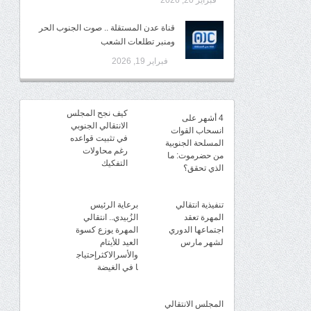
فبراير 20, 2026
قناة عدن المستقلة .. صوت الجنوب الحر
ومنبر تطلعات الشعب
فبراير 19, 2026
كيف نجح المجلس
4 أشهر على
الانتقالي الجنوبي
انسحاب القوات
في تثبيت قواعده
المسلحة الجنوبية
رغم محاولات
من حضرموت: ما
التفكيك
الذي تحقق؟
تنفيذية انتقالي
برعاية الرئيس
المهرة تعقد
الزُبيدي.. انتقالي
اجتماعها الدوري
المهرة يوزع كسوة
لشهر مارس
العيد للأيتام
والأسرالاكثرإحتياج
ا في الغيضة
المجلس الانتقالي