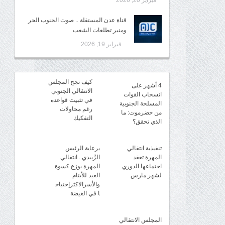
فبراير 20, 2026
قناة عدن المستقلة .. صوت الجنوب الحر
ومنبر تطلعات الشعب
فبراير 19, 2026
كيف نجح المجلس
4 أشهر على
الانتقالي الجنوبي
انسحاب القوات
في تثبيت قواعده
المسلحة الجنوبية
رغم محاولات
من حضرموت: ما
التفكيك
الذي تحقق؟
تنفيذية انتقالي
برعاية الرئيس
المهرة تعقد
الزُبيدي.. انتقالي
اجتماعها الدوري
المهرة يوزع كسوة
لشهر مارس
العيد للأيتام
والأسرالاكثرإحتياج
ا في الغيضة
المجلس الانتقالي