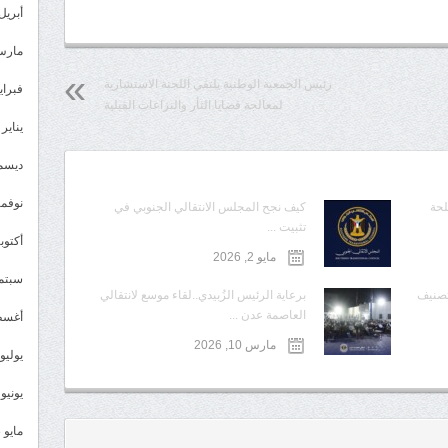
أبريل 024
مارس 24
رئيس الجمعية الوطنية يلتقي اللجنة الاستشارية
فبراير 4
لمعالجة قضايا الثأر والنزاعات القبلية
يناير 2024
ديسمبر 
نوفمبر 3
لحة
كيف نجح المجلس الانتقالي الجنوبي في
تثبيت ...
أكتوبر 3
مايو 2, 2026
سبتمبر 
تصنيف
برعاية الرئيس الزُبيدي..لقاء موسع لانتقالي
العاصمة عدن ...
أغسطس
مارس 10, 2026
يوليو 023
يونيو 2023
مايو 2023