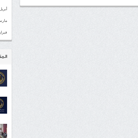
أبريل 022
مارس 22
فبراير 2
المن