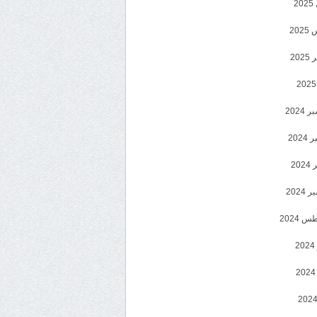
2
20
202
2024
202
202
2024
 2024
2