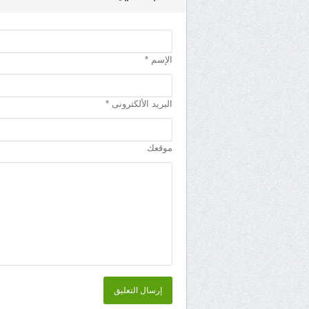
الإسم *
البريد الألكترونى *
موقعك
إرسال التعليق