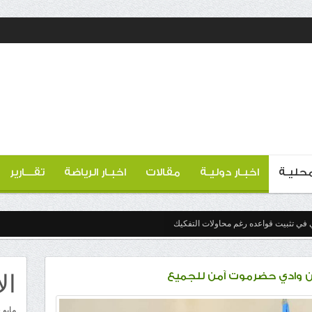
 محليـة
اخبـار دوليـة
مقالات
اخبـار الرياضة
تقـــارير
 في تثبيت قواعده رغم محاولات التفكيك
ال
 أن وادي حضرموت آمن للجميع
مايو 2026