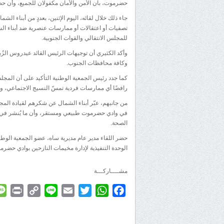
حضرموت، بأن الأمن والأمان مكفولان للجميع، وأن حض
جاء ذلك خلال لقائه، اليوم الإثنين، بعددٍ من أبناء ال
تصفيات أو اعتقالات أو ممارسات عنصرية ضد أبناء الش
للمجلس الانتقالي والقوات الجنوبية.
وأكد الكثيري أن توجيهات الرئيس القائد عيدروس الز
وكافة محافظات الجنوب.
كما جدد رئيس الجمعية الوطنية التأكيد على أن المجلس
رافضًا أي ممارسات فردية تمسّ النسيج الاجتماعي، ومؤ
من جانبهم، عبّر أبناء الشمال عن شكرهم لقيادة المجل
في وادي حضرموت طبيعي ومستقر، وأن ما يُنشر في و
الصحة.
حضر اللقاء مدير عام مديرية ساه، عضو الجمعية الوطني
الوحدة التنفيذية لإدارة مخيمات النازحين بوادي حضرم
مشــــاركـــة
rint
Copy
Line
Email
Twitter
WhatsApp
Facebook
Link