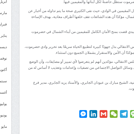
أبريل 025
رموت ستظل حاضنةً لكل أبنائها والمقيمين فيها.
شمال المقيمين في الوادي، حيث نفى الكثيري صحة ما يتم تداوله من أخبار عن
مارس 25
مال، مؤكدًا أن هذه الشائعات تقف خلفها أطراف معادية، بهدف الإساءة
فبراير 5
ُبيدي قضت بمنح الأمان الكامل للمقيمين من أبناء الشمال في حضرموت
يناير 2025
 الانتقالي بذل جهودًا كبيرة لتطبيع الحياة سريعًا بعد تحرير وادي حضرموت،
ديسمبر 
كدًا أن الأمن والاستقرار يشملان الجميع دون استثناء.
نوفمبر 4
س الانتقالي، مؤكدين أنهم لم يتعرضوا لأي تمييز أو مضايقات، وأن الوضع
سائل التواصل الاجتماعي من تصفيات وإعدامات وتعذيب لا أساس له من
أكتوبر 4
سبتمبر 
ة، الشيخ مبارك بن عبودان الجابري، والأستاذ يزيد الجابري، مدير فرع
وت.
أغسطس
يوليو 024
Messenger
LinkedIn
Gmail
WeChat
Telegram
Message
P
يونيو 2024
مايو 2024