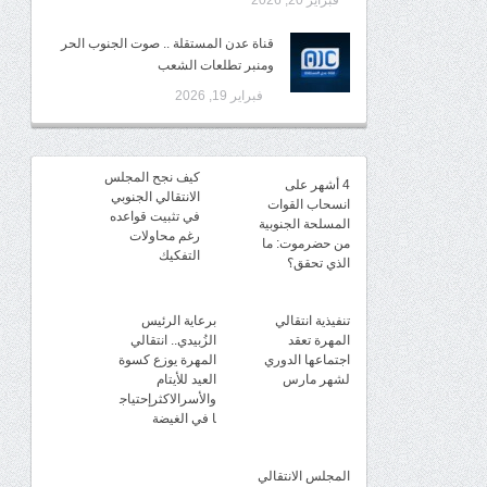
فبراير 20, 2026
قناة عدن المستقلة .. صوت الجنوب الحر
ومنبر تطلعات الشعب
فبراير 19, 2026
كيف نجح المجلس
4 أشهر على
الانتقالي الجنوبي
انسحاب القوات
في تثبيت قواعده
المسلحة الجنوبية
رغم محاولات
من حضرموت: ما
التفكيك
الذي تحقق؟
تنفيذية انتقالي
برعاية الرئيس
المهرة تعقد
الزُبيدي.. انتقالي
اجتماعها الدوري
المهرة يوزع كسوة
لشهر مارس
العيد للأيتام
والأسرالاكثرإحتياج
ا في الغيضة
المجلس الانتقالي