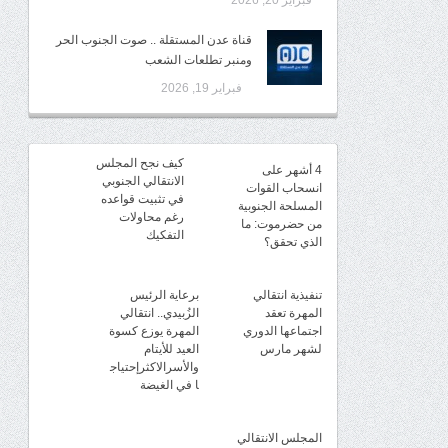
فبراير 20, 2026
قناة عدن المستقلة .. صوت الجنوب الحر
ومنبر تطلعات الشعب
فبراير 19, 2026
كيف نجح المجلس
4 أشهر على
الانتقالي الجنوبي
انسحاب القوات
في تثبيت قواعده
المسلحة الجنوبية
رغم محاولات
من حضرموت: ما
التفكيك
الذي تحقق؟
تنفيذية انتقالي
برعاية الرئيس
المهرة تعقد
الزُبيدي.. انتقالي
اجتماعها الدوري
المهرة يوزع كسوة
لشهر مارس
العيد للأيتام
والأسرالاكثرإحتياج
ا في الغيضة
المجلس الانتقالي