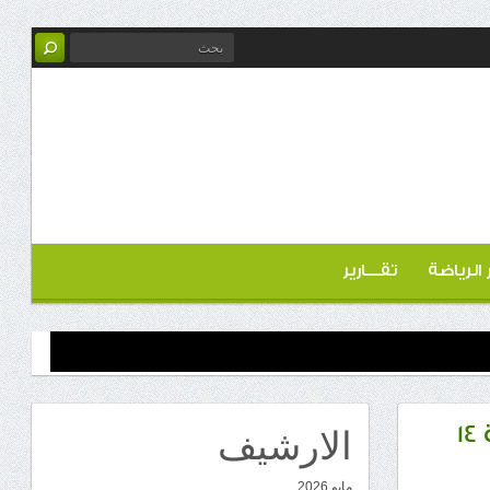
ر الرياضة
تقـــارير
الارشيف
احتفال أبناء الجنوب في ولاية ألاباما بالذكرى الـ62 لثورة 14
مايو 2026