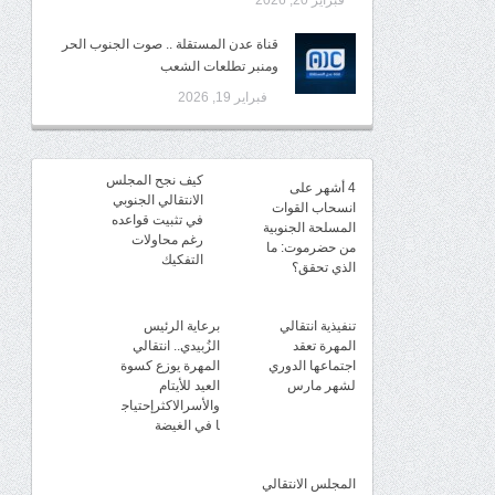
فبراير 20, 2026
قناة عدن المستقلة .. صوت الجنوب الحر
ومنبر تطلعات الشعب
فبراير 19, 2026
كيف نجح المجلس
4 أشهر على
الانتقالي الجنوبي
انسحاب القوات
في تثبيت قواعده
المسلحة الجنوبية
رغم محاولات
من حضرموت: ما
التفكيك
الذي تحقق؟
تنفيذية انتقالي
برعاية الرئيس
المهرة تعقد
الزُبيدي.. انتقالي
اجتماعها الدوري
المهرة يوزع كسوة
لشهر مارس
العيد للأيتام
والأسرالاكثرإحتياج
ا في الغيضة
المجلس الانتقالي