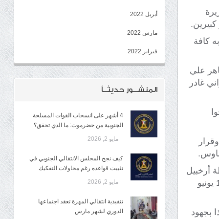
يرة
أبريل 2022
كبيرين.
مارس 2022
ه كافة
فبراير 2022
اهر علي
مين إخواني غادر
المنشــور حديثــاً
وا
4 أشهر على انسحاب القوات المسلحة
الجنوبية من حضرموت: ما الذي تحقق؟
مايو 2, 2026
قرار
شاوس.
كيف نجح المجلس الانتقالي الجنوبي في
تثبيت قواعده رغم محاولات التفكيك
ة أرخبيل
سقطرى الجنوبية من ميليشيا الإخوان الإرهابية، والتي يُصادف يوم الخميس 19 يونيو
مايو 2, 2026
تنفيذية انتقالي المهرة تعقد اجتماعها
ا بجهود
الدوري لشهر مارس