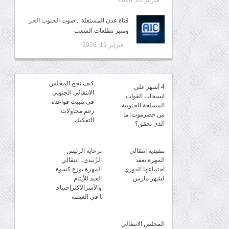
فبراير 20, 2026
قناة عدن المستقلة .. صوت الجنوب الحر
ومنبر تطلعات الشعب
فبراير 19, 2026
كيف نجح المجلس
4 أشهر على
الانتقالي الجنوبي
انسحاب القوات
في تثبيت قواعده
المسلحة الجنوبية
رغم محاولات
من حضرموت: ما
التفكيك
الذي تحقق؟
تنفيذية انتقالي
برعاية الرئيس
المهرة تعقد
الزُبيدي.. انتقالي
اجتماعها الدوري
المهرة يوزع كسوة
لشهر مارس
العيد للأيتام
والأسرالاكثرإحتياج
ا في الغيضة
المجلس الانتقالي