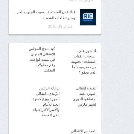
فبراير 20, 2026
قناة عدن المستقلة .. صوت الجنوب الحر
ومنبر تطلعات الشعب
فبراير 19, 2026
كيف نجح المجلس
4 أشهر على
الانتقالي الجنوبي
انسحاب القوات
في تثبيت قواعده
المسلحة الجنوبية
رغم محاولات
من حضرموت: ما
التفكيك
الذي تحقق؟
تنفيذية انتقالي
برعاية الرئيس
المهرة تعقد
الزُبيدي.. انتقالي
اجتماعها الدوري
المهرة يوزع كسوة
لشهر مارس
العيد للأيتام
والأسرالاكثرإحتياج
ا في الغيضة
المجلس الانتقالي