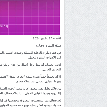
الأحد – 24 نوفمبر 2024
شبكة المهرة الاخبارية
في فضاء مليء بالدعاية المضللة وحملات التضليل ال
أبرز الأصوات المثيرة للجدل.
ادعى الحساب أنه يمثل رجل أعمال من عدن، ولكن تبين
التحالف العربي.
إلا أن تحقيقاً حديثاً نشرته منصة “تحري الصدق” كشف 
يديرها القيادي الحوثي عبدالسلام جحاف
من خلال تحليل تقني معمق أجرته منصة “تحري الصد
إلكترونية يديرها القيادي الحوثي عبدالسلام جحاف، الذي
يُعد جحاف من الشخصيات المعروفة بتخصصها في إدارة
حسابات وهمية لنشر دعاية موجهة ضد خصوم الحوثيين، 