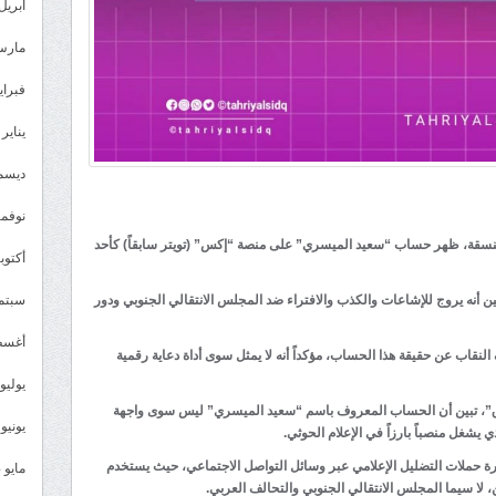
أبريل 025
مارس 25
فبراير 5
يناير 2025
ديسمبر 
نوفمبر 4
منسقة، ظهر حساب “سعيد الميسري” على منصة “إكس” (تويتر سابقاً) كأحد
أكتوبر 4
 أنه يروج للإشاعات والكذب والافتراء ضد المجلس الانتقالي الجنوبي ودور
سبتمبر 
أغسطس
النقاب عن حقيقة هذا الحساب، مؤكداً أنه لا يمثل سوى أداة دعاية رقمية
يوليو 024
ق”، تبين أن الحساب المعروف باسم “سعيد الميسري” ليس سوى واجهة
يونيو 2024
 يشغل منصباً بارزاً في الإعلام الحوثي.
 حملات التضليل الإعلامي عبر وسائل التواصل الاجتماعي، حيث يستخدم
مايو 2024
لا سيما المجلس الانتقالي الجنوبي والتحالف العربي.