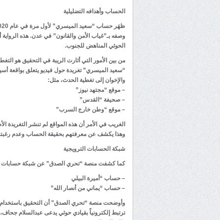
الحساب وأهدافه التضليلية
وصفه بـ”غياب الأمن والقانون” في عدن. هذه الرواية
الحوثي المناهض للجنوب.
من بين الأمور التي أثارت الريبة في التحقيق هو التغ
“سعيد الميسري” تغريدة حول فيديو يتعلق بواقعة أسي
والإخوان إلى تغطية الحدث، مثل:
– موقع “مجتهد نيوز”
– صحيفة “القدس”
– موقع “وطن خارج السرب”
الغريب في الأمر أن هذه المواقع لم تنشر التغريدة ال
وهذا يكشف عن معرفتهم بحقيقة الحساب وعدم رغبته
شبكة الحسابات الترويجية
كما كشفت منصة “تحري الصدق” عن شبكة حسابات تعمل
– حساب “أميرة البيلي
– حساب “يماني من أنصار الله”
وأوضحت منصة “تحري الصدق” أن التحقيق باستخدام تق
ترتبط إلكترونياً بقيادي حوثي يدعى عبدالسلام جحاف،