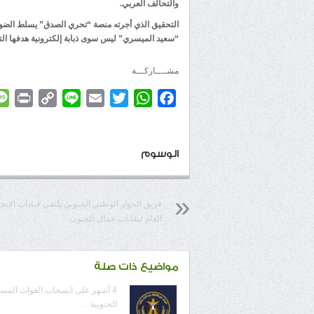
والتحالف العربي.
التحقيق الذي أجرته منصة “تحري الصدق” يسلط الضوء 
“سعيد الميسري” ليس سوى ذبابة إلكترونية هدفها التل
مشــــاركـــة
rint
Copy
Line
Email
Twitter
WhatsApp
Facebook
Link
الوسوم
فريق الحوار الوطني الجنوبي يلتقي قيادات الاتحا
العام لنقابات عمال الجنوب
مواضيع ذات صلة
4 أشهر على انسحاب القوات المس
الجنوبية ...