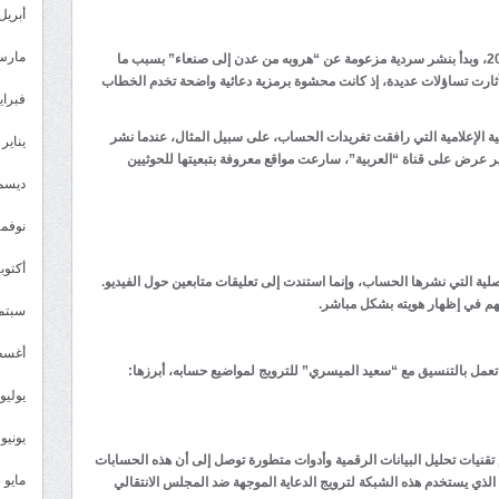
أبريل 024
مارس 24
ظهَر حساب “سعيد الميسري” لأول مرة في عام 2020، وبدأ بنشر سردية مزعومة عن “هروبه من عدن إلى صنعاء” بسبب ما
 أثارت تساؤلات عديدة، إذ كانت محشوة برمزية دعائية واضحة تخدم الخطاب
فبراير 4
طية الإعلامية التي رافقت تغريدات الحساب، على سبيل المثال، عندما نشر
يناير 2024
ر عرض على قناة “العربية”، سارعت مواقع معروفة بتبعيتها للحوثيين
ديسمبر 
نوفمبر 3
أكتوبر 3
أصلية التي نشرها الحساب، وإنما استندت إلى تعليقات متابعين حول الفيديو.
م في إظهار هويته بشكل مباشر.
سبتمبر 
أغسطس
 بالتنسيق مع “سعيد الميسري” للترويج لمواضيع حسابه، أبرزها:
يوليو 023
يونيو 2023
نيات تحليل البيانات الرقمية وأدوات متطورة توصل إلى أن هذه الحسابات
مايو 2023
 الذي يستخدم هذه الشبكة لترويج الدعاية الموجهة ضد المجلس الانتقالي