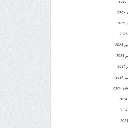
2
20
202
2024
202
202
2024
 2024
2