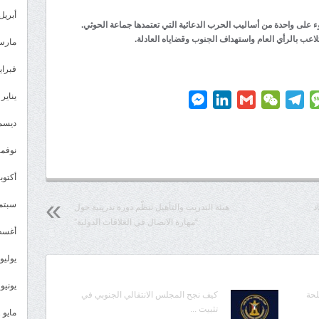
أبريل 023
على واحدة من أساليب الحرب الدعائية التي تعتمدها جماعة الحوثي.
اعب بالرأي العام واستهداف الجنوب وقضاياه العادلة.
مارس 23
فبراير 3
يناير 2023
Messenger
LinkedIn
Gmail
WeChat
Telegram
Message
P
ديسمبر 
نوفمبر 2
أكتوبر 2
سبتمبر 
د
هيئة التدريب والتأهيل تنظّم دورة تدريبية حول
“مهارة الاتصال في العلاقات الدولية”
أغسطس
يوليو 022
يونيو 2022
لحة
كيف نجح المجلس الانتقالي الجنوبي في
تثبيت ...
مايو 2022