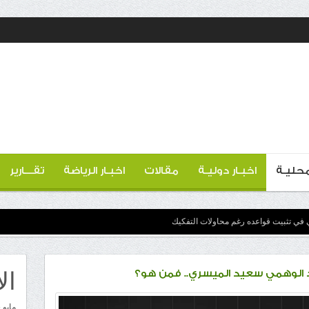
 محليـة
اخبـار دوليـة
مقالات
اخبـار الرياضة
تقـــارير
 في تثبيت قواعده رغم محاولات التفكيك
ال
الوهمي سعيد الميسري.. فمن هو؟
مايو 2026