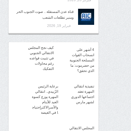
فبراير 20, 2026
قناة عدن المستقلة .. صوت الجنوب الحر
ومنبر تطلعات الشعب
فبراير 19, 2026
كيف نجح المجلس
4 أشهر على
الانتقالي الجنوبي
انسحاب القوات
في تثبيت قواعده
المسلحة الجنوبية
رغم محاولات
من حضرموت: ما
التفكيك
الذي تحقق؟
تنفيذية انتقالي
برعاية الرئيس
المهرة تعقد
الزُبيدي.. انتقالي
اجتماعها الدوري
المهرة يوزع كسوة
لشهر مارس
العيد للأيتام
والأسرالاكثرإحتياج
ا في الغيضة
المجلس الانتقالي