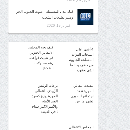
فبراير 20, 2026
قناة عدن المستقلة .. صوت الجنوب الحر
ومنبر تطلعات الشعب
فبراير 19, 2026
كيف نجح المجلس
4 أشهر على
الانتقالي الجنوبي
انسحاب القوات
في تثبيت قواعده
المسلحة الجنوبية
رغم محاولات
من حضرموت: ما
التفكيك
الذي تحقق؟
تنفيذية انتقالي
برعاية الرئيس
المهرة تعقد
الزُبيدي.. انتقالي
اجتماعها الدوري
المهرة يوزع كسوة
لشهر مارس
العيد للأيتام
والأسرالاكثرإحتياج
ا في الغيضة
المجلس الانتقالي