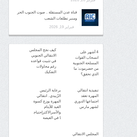
فبراير 20, 2026
قناة عدن المستقلة .. صوت الجنوب الحر
ومنبر تطلعات الشعب
فبراير 19, 2026
كيف نجح المجلس
4 أشهر على
الانتقالي الجنوبي
انسحاب القوات
في تثبيت قواعده
المسلحة الجنوبية
رغم محاولات
من حضرموت: ما
التفكيك
الذي تحقق؟
تنفيذية انتقالي
برعاية الرئيس
المهرة تعقد
الزُبيدي.. انتقالي
اجتماعها الدوري
المهرة يوزع كسوة
لشهر مارس
العيد للأيتام
والأسرالاكثرإحتياج
ا في الغيضة
المجلس الانتقالي