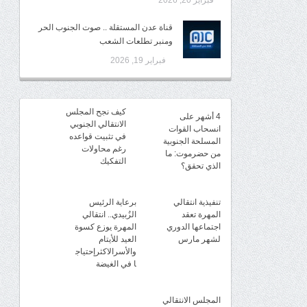
فبراير 20, 2026
قناة عدن المستقلة .. صوت الجنوب الحر
ومنبر تطلعات الشعب
فبراير 19, 2026
كيف نجح المجلس
4 أشهر على
الانتقالي الجنوبي
انسحاب القوات
في تثبيت قواعده
المسلحة الجنوبية
رغم محاولات
من حضرموت: ما
التفكيك
الذي تحقق؟
تنفيذية انتقالي
برعاية الرئيس
المهرة تعقد
الزُبيدي.. انتقالي
اجتماعها الدوري
المهرة يوزع كسوة
لشهر مارس
العيد للأيتام
والأسرالاكثرإحتياج
ا في الغيضة
المجلس الانتقالي