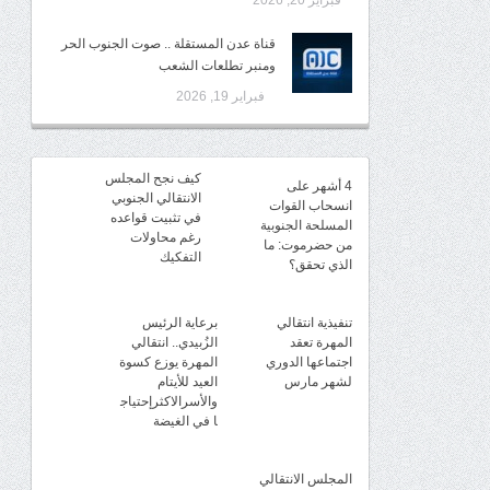
فبراير 20, 2026
قناة عدن المستقلة .. صوت الجنوب الحر
ومنبر تطلعات الشعب
فبراير 19, 2026
كيف نجح المجلس
4 أشهر على
الانتقالي الجنوبي
انسحاب القوات
في تثبيت قواعده
المسلحة الجنوبية
رغم محاولات
من حضرموت: ما
التفكيك
الذي تحقق؟
تنفيذية انتقالي
برعاية الرئيس
المهرة تعقد
الزُبيدي.. انتقالي
اجتماعها الدوري
المهرة يوزع كسوة
لشهر مارس
العيد للأيتام
والأسرالاكثرإحتياج
ا في الغيضة
المجلس الانتقالي