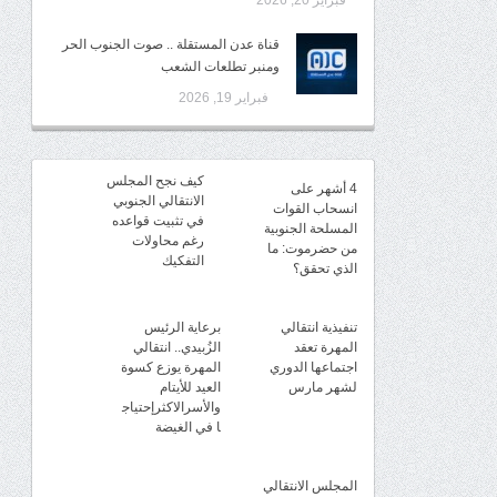
فبراير 20, 2026
قناة عدن المستقلة .. صوت الجنوب الحر
ومنبر تطلعات الشعب
فبراير 19, 2026
كيف نجح المجلس
4 أشهر على
الانتقالي الجنوبي
انسحاب القوات
في تثبيت قواعده
المسلحة الجنوبية
رغم محاولات
من حضرموت: ما
التفكيك
الذي تحقق؟
تنفيذية انتقالي
برعاية الرئيس
المهرة تعقد
الزُبيدي.. انتقالي
اجتماعها الدوري
المهرة يوزع كسوة
لشهر مارس
العيد للأيتام
والأسرالاكثرإحتياج
ا في الغيضة
المجلس الانتقالي