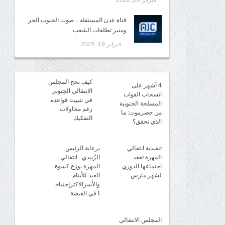
فبراير 20, 2026
قناة عدن المستقلة .. صوت الجنوب الحر
ومنبر تطلعات الشعب
فبراير 19, 2026
كيف نجح المجلس
4 أشهر على
الانتقالي الجنوبي
انسحاب القوات
في تثبيت قواعده
المسلحة الجنوبية
رغم محاولات
من حضرموت: ما
التفكيك
الذي تحقق؟
تنفيذية انتقالي
برعاية الرئيس
المهرة تعقد
الزُبيدي.. انتقالي
اجتماعها الدوري
المهرة يوزع كسوة
لشهر مارس
العيد للأيتام
والأسرالاكثرإحتياج
ا في الغيضة
المجلس الانتقالي