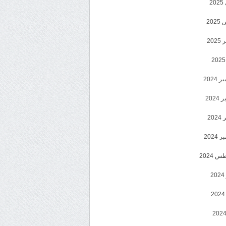
2
20
202
2024
202
202
2024
 2024
2