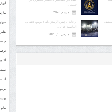
أبريل 024
تثبيت ...
مايو 2, 2026
مارس 24
تصنيف
برعاية الرئيس الزُبيدي..لقاء موسع لانتقالي
فبراير 4
العاصمة عدن ...
يناير 2024
مارس 10, 2026
ديسمبر 
نوفمبر 3
أكتوبر 3
سبتمبر 
أغسطس
يوليو 023
يونيو 2023
مايو 2023