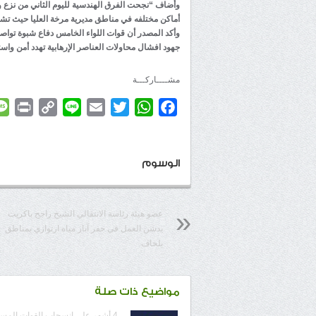
وأضاف “نجحت الفرق الهندسية لليوم الثاني من نزع وت
أماكن مختلفه في مناطق مديرية مرخة العليا حيث تشك
وأكد المصدر أن قوات اللواء الخامس دفاع شبوة تو
جهود افشال محاولات العناصر الإرهابية تهدد أمن واستق
مشــــاركـــة
rint
Copy
Line
Email
Twitter
WhatsApp
Facebook
Link
الوسوم
عضو هيئة رئاسة الانتقالي الشيخ راجح باكريت
يدشن العمل في حفر آبار مياه ارتوازي بمناطق
بلحاف
مواضيع ذات صلة
4 أشهر على انسحاب القوات المس