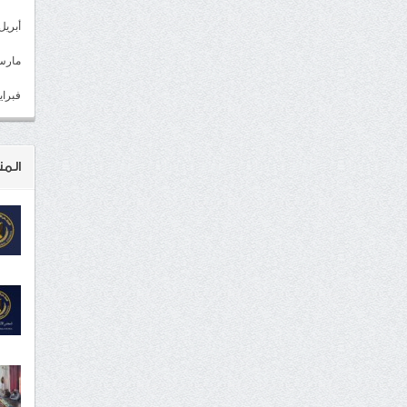
أبريل 022
مارس 22
فبراير 2
المن