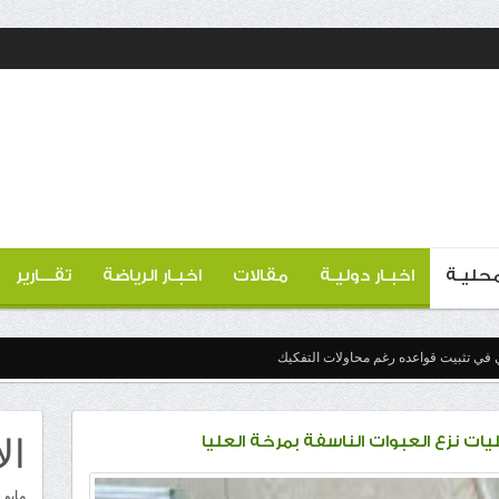
 محليـة
اخبـار دوليـة
مقالات
اخبـار الرياضة
تقـــارير
 في تثبيت قواعده رغم محاولات التفكيك
ال
ات نزع العبوات الناسفة بمرخة العليا
مايو 2026