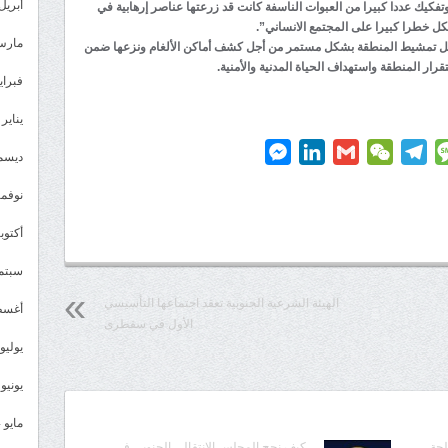
أبريل 025
فكيك عددا كبيرا من العبوات الناسفة كانت قد زرعتها عناصر إرهابية في
ل خطرا كبيرا على المجتمع الانساني”.
مارس 25
اصل تمشيط المنطقة بشكل مستمر من أجل كشف أماكن الألغام ونزعها ضمن
رار المنطقة واستهداف الحياة المدنية والأمنية.
فبراير 5
يناير 2025
Messenger
LinkedIn
Gmail
WeChat
Telegram
Message
P
ديسمبر 
نوفمبر 4
أكتوبر 4
سبتمبر 
الهيئة الشرعية الجنوبية تعقد اجتماعها التأسيسي
أغسطس
الأول في سقطرى
يوليو 024
يونيو 2024
مايو 2024
لحة
كيف نجح المجلس الانتقالي الجنوبي في