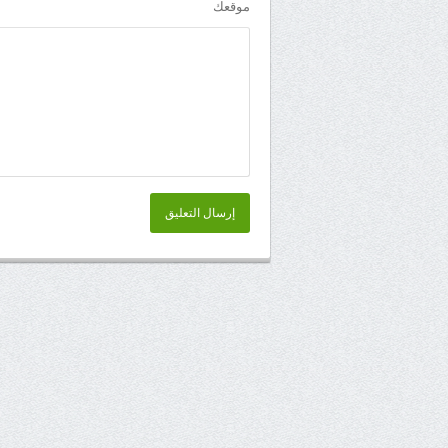
موقعك
إرسال التعليق