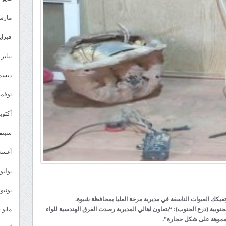
مارس 26
فبراير 6
يناير 2026
ديسمبر 
نوفمبر 5
أكتوبر 5
سبتمبر 
أغسطس
يوليو 025
يونيو 2025
فيكك العبوات الناسفة في مديرية مرخة العليا بمحافظة شبوة.
مايو 2025
نوبية (درع الجنوب): “بتعاون اهالي المديرية رصدت الفرق الهندسية للواء
المموهة على شكل حجارة”.