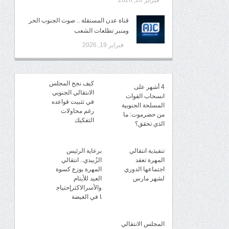
فبراير 20, 2026
قناة عدن المستقلة .. صوت الجنوب الحر
ومنبر تطلعات الشعب
فبراير 19, 2026
كيف نجح المجلس
4 أشهر على
الانتقالي الجنوبي
انسحاب القوات
في تثبيت قواعده
المسلحة الجنوبية
رغم محاولات
من حضرموت: ما
التفكيك
الذي تحقق؟
تنفيذية انتقالي
برعاية الرئيس
المهرة تعقد
الزُبيدي.. انتقالي
اجتماعها الدوري
المهرة يوزع كسوة
لشهر مارس
العيد للأيتام
والأسرالاكثرإحتياج
ا في الغيضة
المجلس الانتقالي