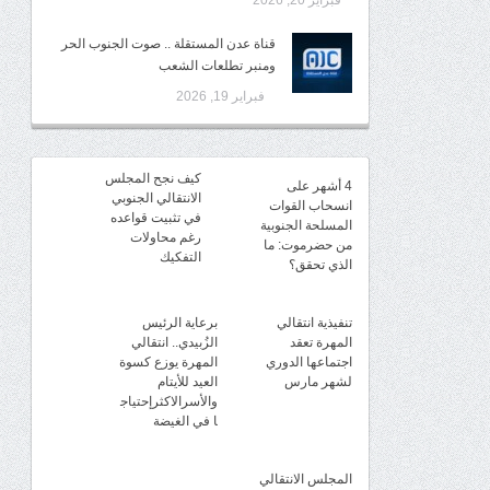
فبراير 20, 2026
قناة عدن المستقلة .. صوت الجنوب الحر
ومنبر تطلعات الشعب
فبراير 19, 2026
كيف نجح المجلس
4 أشهر على
الانتقالي الجنوبي
انسحاب القوات
في تثبيت قواعده
المسلحة الجنوبية
رغم محاولات
من حضرموت: ما
التفكيك
الذي تحقق؟
تنفيذية انتقالي
برعاية الرئيس
المهرة تعقد
الزُبيدي.. انتقالي
اجتماعها الدوري
المهرة يوزع كسوة
لشهر مارس
العيد للأيتام
والأسرالاكثرإحتياج
ا في الغيضة
المجلس الانتقالي