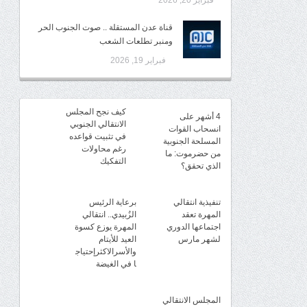
فبراير 20, 2026
قناة عدن المستقلة .. صوت الجنوب الحر
ومنبر تطلعات الشعب
فبراير 19, 2026
كيف نجح المجلس
4 أشهر على
الانتقالي الجنوبي
انسحاب القوات
في تثبيت قواعده
المسلحة الجنوبية
رغم محاولات
من حضرموت: ما
التفكيك
الذي تحقق؟
تنفيذية انتقالي
برعاية الرئيس
المهرة تعقد
الزُبيدي.. انتقالي
اجتماعها الدوري
المهرة يوزع كسوة
لشهر مارس
العيد للأيتام
والأسرالاكثرإحتياج
ا في الغيضة
المجلس الانتقالي