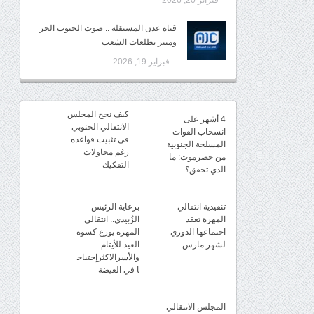
فبراير 20, 2026
قناة عدن المستقلة .. صوت الجنوب الحر
ومنبر تطلعات الشعب
فبراير 19, 2026
كيف نجح المجلس
4 أشهر على
الانتقالي الجنوبي
انسحاب القوات
في تثبيت قواعده
المسلحة الجنوبية
رغم محاولات
من حضرموت: ما
التفكيك
الذي تحقق؟
تنفيذية انتقالي
برعاية الرئيس
المهرة تعقد
الزُبيدي.. انتقالي
اجتماعها الدوري
المهرة يوزع كسوة
لشهر مارس
العيد للأيتام
والأسرالاكثرإحتياج
ا في الغيضة
المجلس الانتقالي