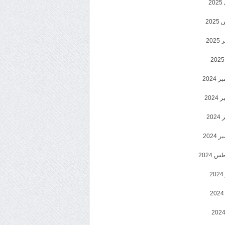
2
20
202
2024
202
202
2024
 2024
2