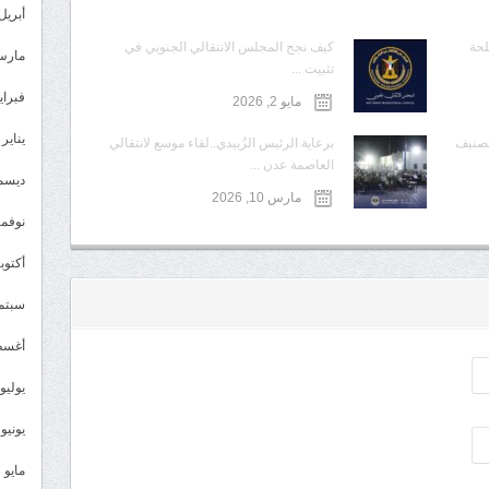
أبريل 024
لحة
كيف نجح المجلس الانتقالي الجنوبي في
مارس 24
تثبيت ...
فبراير 4
مايو 2, 2026
يناير 2024
تصنيف
برعاية الرئيس الزُبيدي..لقاء موسع لانتقالي
العاصمة عدن ...
ديسمبر 
مارس 10, 2026
نوفمبر 3
أكتوبر 3
سبتمبر 
أغسطس
يوليو 023
يونيو 2023
مايو 2023