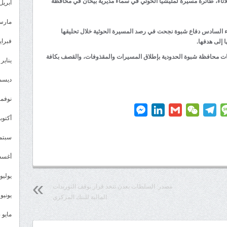
لاثاء، طائرة مسيرة لمليشيا الحوثي في سماء مديرية بيحان في محافظة
أبريل 025
مارس 25
ء السادس دفاع شبوة نجحت في رصد المسيرة الحوثية خلال تحليقها
فبراير 5
 إلى هدفها.
ات محافظة شبوة الحدودية بإطلاق المسيرات والمقذوفات، والقصف بكافة
يناير 2025
ديسمبر 
نوفمبر 4
Messenger
LinkedIn
Gmail
WeChat
Telegram
Message
P
أكتوبر 4
سبتمبر 
أغسطس
يوليو 024
مصدر: السلطات بعدن تتخذ قرار بوقف التوريدات
يونيو 2024
المالية للبنك المركزي
مايو 2024