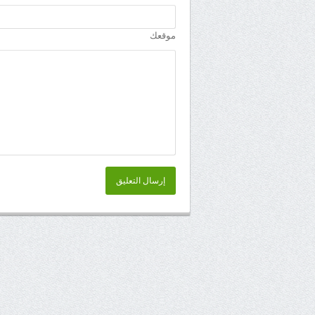
موقعك
إرسال التعليق