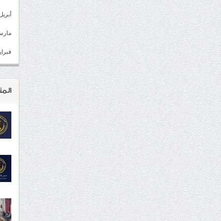
أبريل 022
مارس 22
فبراير 2
المن