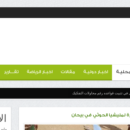
 محليـة
اخبـار دوليـة
مقالات
اخبـار الرياضة
تقـــارير
 في تثبيت قواعده رغم محاولات التفكيك
ال
 لمليشيا الحوثي في بيحان
مايو 2026