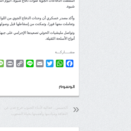
أسقطت الدفاعات الجوية لقوات دفاع شبوة، اليوم الث
شبوة.
وأكد مصدر عسكري أن وحدات الدفاع الجوي من اللوا
وتعاملت معها فورا، وتمكنت من إسقاطها قبل وصولها
وتواصل مليشيات الحوثي تصعيدها الإجرامي على جبه
أنواع الأسلحة الثقيلة.
مشــــاركـــة
rint
Copy
Line
Email
Twitter
WhatsApp
Facebook
Link
الوسوم
الخميس .. فعالية لأدباء الجنوب فرع عدن عن
الثقافة وميادينها وأهميتها بحياة الشعوب